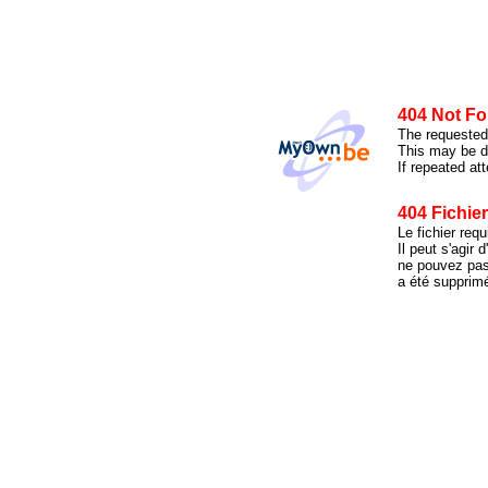
404 Not F
The requested 
This may be du
If repeated at
404 Fichie
Le fichier requ
Il peut s'agir
ne pouvez pas 
a été supprim